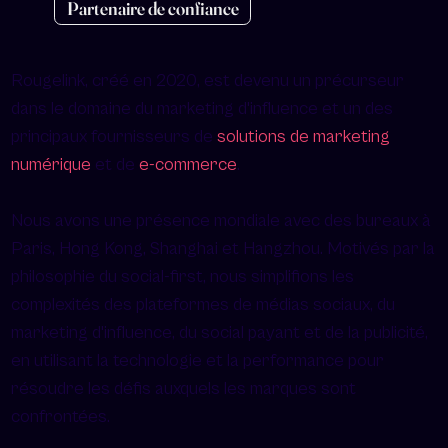
Partenaire de confiance
Rougelink, créé en 2020, est devenu un précurseur
dans le domaine du marketing d'influence et un des
principaux fournisseurs de
solutions de marketing
numérique
et de
e-commerce
.
Nous avons une présence mondiale avec des bureaux à
Paris, Hong Kong, Shanghai et Hangzhou. Motivés par la
philosophie du social-first, nous simplifions les
complexités des plateformes de médias sociaux, du
marketing d'influence, du social payant et de la publicité,
en utilisant la technologie et la performance pour
résoudre les défis auxquels les marques sont
confrontées.