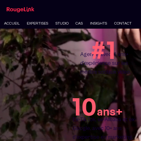
ACCUEIL
EXPERTISES
STUDIO
CAS
INSIGHTS
CONTACT
#1
Agence avec 4 ans+
d’expérience sur les
médias sociaux vidéo.
10
ans+
Ex-TikTok, ex-Alibaba et ex-
Google, avec 10+ ans
d'expertise en marketing.