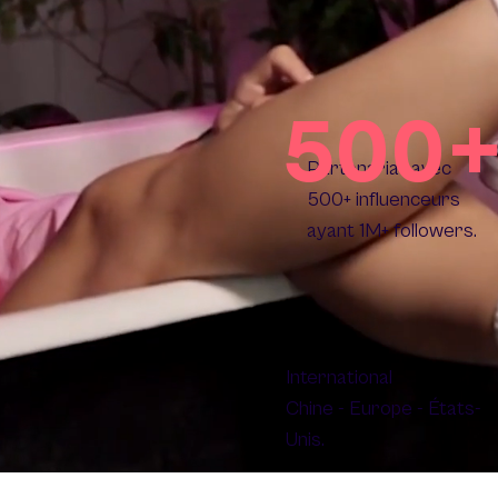
500
Partenariat avec
500+ influenceurs
ayant 1M+ followers.
International
Chine - Europe - États-
Unis.