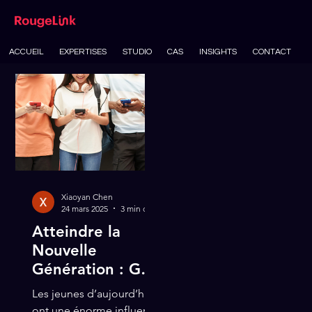
ACCUEIL
EXPERTISES
STUDIO
CAS
INSIGHTS
CONTACT
Xiaoyan Chen
24 mars 2025
3 min de lecture
Atteindre la
Nouvelle
Génération : Gen
Zalpha
Les jeunes d’aujourd’hui
ont une énorme influence